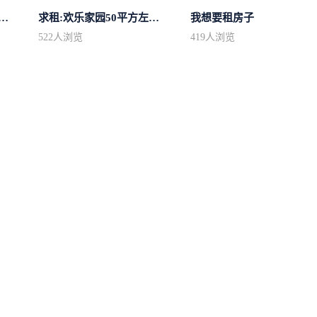
中心区房型不限2室1厅中档装修
求租:欢乐家园50平方左右的单身公寓廉...
我想要租房子
522
人浏览
419
人浏览