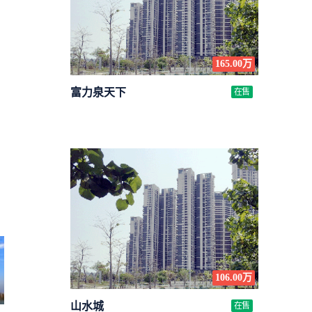
165.00万
富力泉天下
在售
106.00万
山水城
在售